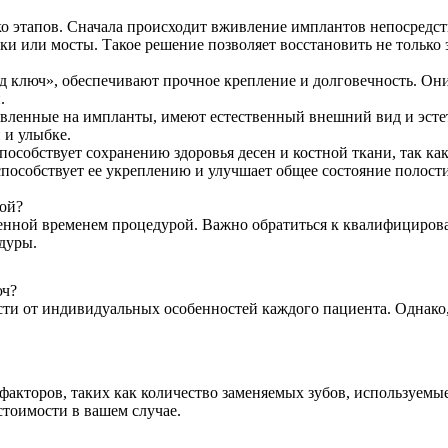
о этапов. Сначала происходит вживление имплантов непосредств
ки или мосты. Такое решение позволяет восстановить не только
од ключ», обеспечивают прочное крепление и долговечность. О
.
овленные на импланты, имеют естественный внешний вид и эст
 и улыбке.
пособствует сохранению здоровья десен и костной ткани, так как
пособствует ее укреплению и улучшает общее состояние полости
рой?
ренной временем процедурой. Важно обратиться к квалифициров
дуры.
юч?
и от индивидуальных особенностей каждого пациента. Однако, в
факторов, таких как количество заменяемых зубов, используемы
тоимости в вашем случае.