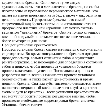
керамические брекеты. Они имеют ту же самую
функциональность, что и металлические брекеты, но скобы
изготовлены из прозрачного керамического материала, что
делает их менее заметными на зубах, а также у них отличная
цена и стоимость. Прозрачные брекеты - это самый
современный вид брекет-систем, они изготавливаются из
прозрачного пластика или керамики. Их можно считать
вариантом "невидимых" брекетов. Они не только улучшают
внешний вид улыбки, но также имеют меньше металла и
более комфортны для носки.
Процесс установки брекет-систем
Процесс установки брекет-систем начинается с консультации
с ортодонтом. Во время консультации по брекетам ортодонт
проведет осмотр, возьмет отпечатки зубов и осуществит
рентгенографию. Это необходимо для определения состояния
зубов и прикуса, чтобы процедура установки брекетов
прошла максимально успешно. После анализа данных и
разработки плана лечения начинается процесс установки
брекет-системы, а также расчет цена-стоимость и время
ношения брекета. Сначала зубы тщательно очищаются, затем
наносится специальный клей, после чего к зубам крепятся
скобы и дуги (о брекетах). После установки брекет-системы
вас могут попросить провести регулярные визиты, чтобы
произвести необходимые корректировки брекет-системы.
Установка брекет систем